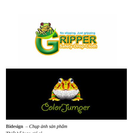
Bidesign
–
Chụp ảnh sản phẩm