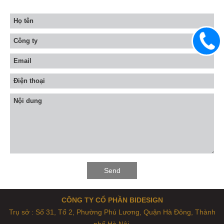
0983
633
906
CÔNG TY CỔ PHẦN BIDESIGN
Trụ sở : Số 31, Tổ 2, Phường Phú Lương, Quận Hà Đông, Thành