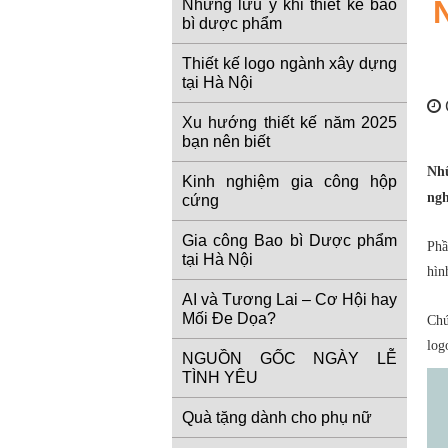
Những lưu ý khi thiết kế bao
bì dược phẩm
Thiết kế logo ngành xây dựng
tại Hà Nội
Xu hướng thiết kế năm 2025
bạn nên biết
Nh
Kinh nghiệm gia công hộp
ngh
cứng
Gia công Bao bì Dược phẩm
Phầ
tại Hà Nội
hìn
AI và Tương Lai – Cơ Hội hay
Mối Đe Dọa?
Chú
log
NGUỒN GỐC NGÀY LỄ
TÌNH YÊU
Quà tặng dành cho phụ nữ