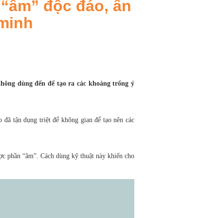
“âm” độc đáo, ấn
minh
hông dùng đến để tạo ra các khoảng trống ý
 đã tận dụng triệt để không gian để tạo nên các
ược phần “âm”. Cách dùng kỹ thuật này khiến cho