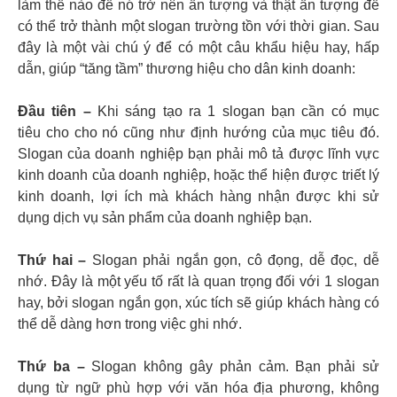
làm thế nào để nó trở nên ấn tượng và thật ấn tượng để
có thể trở thành một slogan trường tồn với thời gian. Sau
đây là một vài chú ý để có một câu khẩu hiệu hay, hấp
dẫn, giúp “tăng tầm” thương hiệu cho dân kinh doanh:
Đầu tiên –
Khi sáng tạo ra 1 slogan bạn cần có mục
tiêu cho cho nó cũng như định hướng của mục tiêu đó.
Slogan của doanh nghiệp bạn phải mô tả được lĩnh vực
kinh doanh của doanh nghiệp, hoặc thể hiện được triết lý
kinh doanh, lợi ích mà khách hàng nhận được khi sử
dụng dịch vụ sản phẩm của doanh nghiệp bạn.
Thứ hai –
Slogan phải ngắn gọn, cô đọng, dễ đọc, dễ
nhớ. Đây là một yếu tố rất là quan trọng đối với 1 slogan
hay, bởi slogan ngắn gọn, xúc tích sẽ giúp khách hàng có
thể dễ dàng hơn trong việc ghi nhớ.
Thứ ba –
Slogan không gây phản cảm. Bạn phải sử
dụng từ ngữ phù hợp với văn hóa địa phương, không