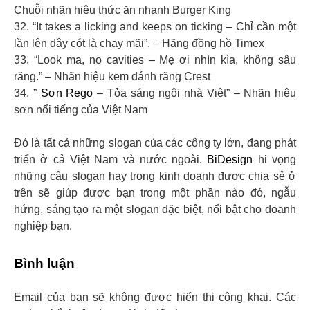
Chuỗi nhãn hiệu thức ăn nhanh Burger King
32. “It takes a licking and keeps on ticking – Chỉ cần một
lần lên dây cót là chạy mãi”. – Hãng đồng hồ Timex
33. “Look ma, no cavities – Mẹ ơi nhìn kìa, không sâu
răng.” – Nhãn hiệu kem đánh răng Crest
34. ”
Sơn Rego
– Tỏa sáng ngôi nhà Việt” – Nhãn hiệu
sơn nổi tiếng của Việt Nam
Đó là tất cả những slogan của các công ty lớn, đang phát
triển ở cả Việt Nam và nước ngoài.
BiDesign
hi vọng
những câu slogan hay trong kinh doanh được chia sẻ ở
trên sẽ giúp được bạn trong một phần nào đó, ngẫu
hứng, sáng tạo ra một slogan đặc biệt, nổi bật cho doanh
nghiệp bạn.
Bình luận
Email của bạn sẽ không được hiển thị công khai.
Các