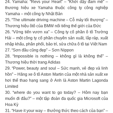
24. Yamaha: “Revs your Heart” – “Khởi dậy đam mê” –
thương hiệu xe Yamaha thuộc công ty công nghiệp
Yamaha – một công ty Nhật Bản
25. “The ultimate driving machine – Cỗ máy tối thượng” –
Thương hiệu ôtô của BMW nổi tiếng thế giới của Đức
26. “Vững tiến vươn xa” – Công ty cổ phần ô tô Trường
Hải – một công ty cổ phần chuyên sản xuất, lắp ráp, xuất
nhập khẩu, phân phối, bảo trì, sửa chữa ô tô tại Việt Nam
27. “Sơn đâu cũng đẹp” – Sơn Nippon
28. “Impossible is nothing – không gì là không thể” –
Thương hiệu thời trang Adidas
29. “Power, beauty and soul – Sức mạnh, vẻ đẹp và linh
hồn” – Hãng xe ô tô Aston Martin của một nhà sản xuất xe
hơi thể thao hạng sang ở Anh là Aston Martin Lagonda
Limited
30. “where do you want to go today? – Hôm nay bạn
muốn đi đâu?” – một tập đoàn đa quốc gia Microsoft của
Hoa Kỳ
31. “Have it your way – thưởng thức theo cách của bạn” –