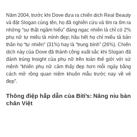
Năm 2004, trước khi Dove đưa ra chiến dịch Real Beauty
và đặt Slogan cùng tên, họ đã nghiên cứu và tìm ra tìm ra
những “sự thật ngầm hiểu” đáng ngạc nhiên là chỉ có 2%
phụ nữ tự miêu tả mình đẹp; hầu hết họ chỉ miêu tả bản
thân họ “tự nhiên” (31%) hay là “trung bình” (26%). Chiến
dịch này của Dove đã thành công xuất sắc khi Slogan đã
đánh trúng Insight của phụ nữ trên toàn thế giới với sứ
mệnh “khiến phụ nữ cảm thấy đẹp hơn mỗi ngày bằng
cách mở rộng quan niệm khuôn mẫu trước nay về vẻ
đẹp”.
Thông điệp hấp dẫn của Biti’s: Nâng niu bàn
chân Việt