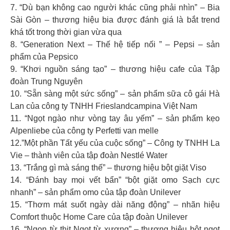
7. “Dù bạn không cao người khác cũng phải nhìn” – Bia
Sài Gòn – thương hiệu bia được đánh giá là bắt trend
khá tốt trong thời gian vừa qua
8. “Generation Next – Thế hệ tiếp nối ” – Pepsi – sản
phẩm của Pepsico
9. “Khơi nguồn sáng tạo” – thương hiệu cafe của Tập
đoàn Trung Nguyên
10. “Sẵn sàng một sức sống” – sản phẩm sữa cô gái Hà
Lan của công ty TNHH Frieslandcampina Việt Nam
11. “Ngọt ngào như vòng tay âu yếm” – sản phẩm kẹo
Alpenliebe của công ty Perfetti van melle
12.”Một phần Tất yếu của cuộc sống” – Công ty TNHH La
Vie – thành viên của tập đoàn Nestlé Water
13. “Trắng gì mà sáng thế” – thương hiệu bột giặt Viso
14. “Đánh bay mọi vết bẩn” “bột giặt omo Sạch cực
nhanh” – sản phẩm omo của tập đoàn Unilever
15. “Thơm mát suốt ngày dài năng động” – nhãn hiệu
Comfort thuộc Home Care của tập đoàn Unilever
16. “Ngon từ thịt Ngọt từ xương” – thương hiệu bột ngọt