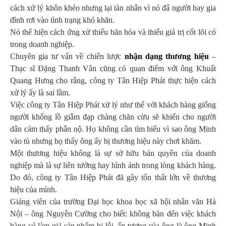
cách xử lý khôn khéo nhưng lại tàn nhẫn vì nó đẩ người hay gia
đình rơi vào tình trạng khó khăn.
Nó thể hiện cách ứng xử thiếu băn hóa và thiếu giá trị cốt lõi có
trong doanh nghiệp.
Chuyên gia tư vấn về chiến lược
nhận dạng thương hiệu
–
Thạc sĩ Đặng Thanh Vân cũng có quan điểm với ông Khuất
Quang Hưng cho rằng, công ty Tân Hiệp Phát thực hiện cách
xử lý ấy là sai lầm.
Việc công ty Tân Hiệp Phát xử lý như thế với khách hàng giống
người khổng lồ giẫm đạp chàng chăn cừu sẽ khiến cho người
dân cảm thấy phẫn nộ. Họ không cần tìm hiểu vì sao ông Minh
vào tù nhưng họ thấy ông ấy bị thương hiệu này chơi khăm.
Một thương hiệu không là sự sở hữu bản quyền của doanh
nghiệp mà là sự liên tưởng hay hình ảnh trong lòng khách hàng.
Do đó, công ty Tân Hiệp Phát đã gây tổn thất lớn về thương
hiệu của mình.
Giảng viên của trường Đại học khoa học xã hội nhân văn Hà
Nội – ông Nguyễn Cường cho biết: không bàn đến việc khách
hàng có làm giả sản phẩm bị lỗi, ấn tượng của ông là ông Minh