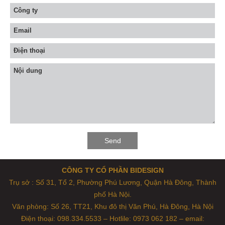
CÔNG TY CỔ PHẦN BIDESIGN
Trụ sở : Số 31, Tổ 2, Phường Phú Lương, Quận Hà Đông, Thành
phố Hà Nội.
Văn phòng: Số 26, TT21, Khu đô thị Văn Phú, Hà Đông, Hà Nội
Điện thoại: 098.334.5533 – Hotlile: 0973 062 182 – email: