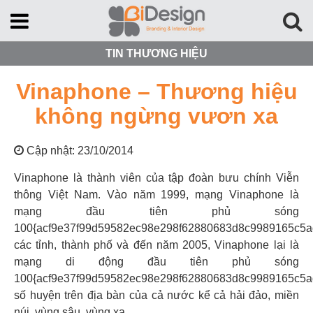
TIN THƯƠNG HIỆU
Vinaphone – Thương hiệu
không ngừng vươn xa
Cập nhật: 23/10/2014
Vinaphone là thành viên của tập đoàn bưu chính Viễn
thông Việt Nam. Vào năm 1999, mạng Vinaphone là
mạng đầu tiên phủ sóng
100{acf9e37f99d59582ec98e298f62880683d8c9989165c5a
các tỉnh, thành phố và đến năm 2005, Vinaphone lại là
mạng di động đầu tiên phủ sóng
100{acf9e37f99d59582ec98e298f62880683d8c9989165c5a
số huyện trên địa bàn của cả nước kể cả hải đảo, miền
núi, vùng sâu, vùng xa.