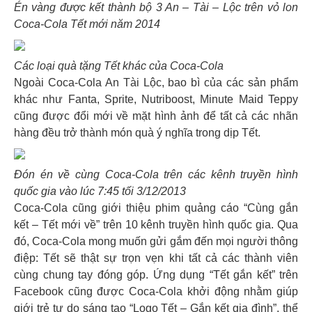
Én vàng được kết thành bộ 3 An – Tài – Lộc trên vỏ lon
Coca-Cola Tết mới năm 2014
Các loại quà tặng Tết khác của Coca-Cola
Ngoài Coca-Cola An Tài Lộc, bao bì của các sản phẩm
khác như Fanta, Sprite, Nutriboost, Minute Maid Teppy
cũng được đổi mới về mặt hình ảnh để tất cả các nhãn
hàng đều trở thành món quà ý nghĩa trong dịp Tết.
Đón én về cùng Coca-Cola trên các kênh truyền hình
quốc gia vào lúc 7:45 tối 3/12/2013
Coca-Cola cũng giới thiệu phim quảng cáo “Cùng gắn
kết – Tết mới về” trên 10 kênh truyền hình quốc gia. Qua
đó, Coca-Cola mong muốn gửi gắm đến mọi người thông
điệp: Tết sẽ thật sự trọn vẹn khi tất cả các thành viên
cùng chung tay đóng góp. Ứng dụng “Tết gắn kết” trên
Facebook cũng được Coca-Cola khởi động nhằm giúp
giới trẻ tự do sáng tạo “Logo Tết – Gắn kết gia đình”, thể